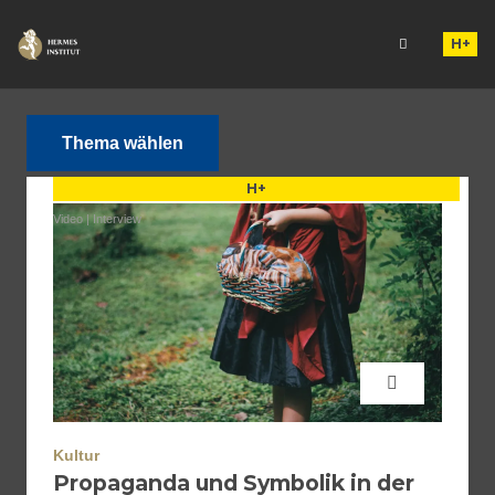
H+
Thema wählen
H+
Video
|
Interview
Kultur
Propaganda und Symbolik in der