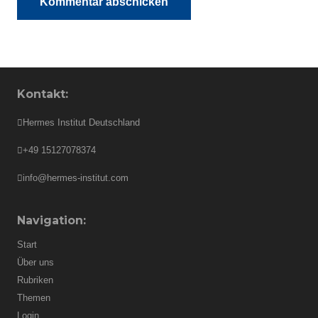
Kommentar abschicken
Kontakt:
Hermes Institut Deutschland
+49 15127078374
info@hermes-institut.com
Navigation:
Start
Über uns
Rubriken
Themen
Login