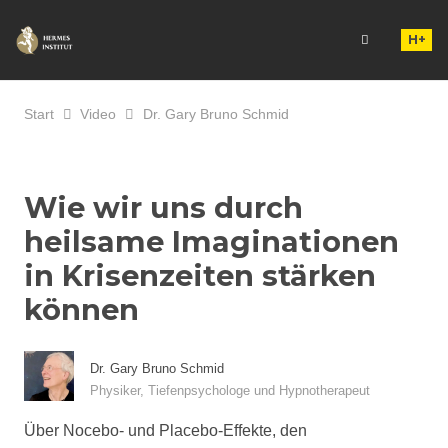
H+
Start
Video
Dr. Gary Bruno Schmid
Wie wir uns durch
heilsame Imaginationen
in Krisenzeiten stärken
können
Dr. Gary Bruno Schmid
Physiker, Tiefenpsychologe und Hypnotherapeut
Über Nocebo- und Placebo-Effekte, den