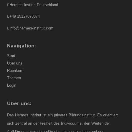
Hermes Institut Deutschland
+49 15127078374
info@hermes-institut.com
Navigation:
Start
Über uns
Rubriken
Themen
Login
Über uns:
Das Hermes Institut ist ein privates Bildungsinstitut. Es orientiert
sich zentral an der Freiheit des Individuums, den Werten der
Aufklärung sowie der judäo-christlichen Tradition und der