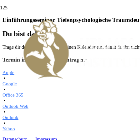
Einführungsseminar Tiefenpsychologische Traumdeu
Du bist dabei!
Trage dir den Termin direkt in deinen Kalender ein, damit du ihn nicht
Login
Termin in den Kalender eintragen:
Apple
•
Google
•
Office 365
•
Outlook Web
•
Outlook
•
Yahoo
Datenschutz
|
Impressum