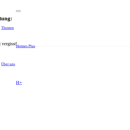
tung:
Themen
 vergisst!
Hermes Plus
Über uns
H+