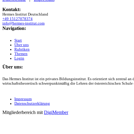
Kontakt:
Hermes Institut Deutschland
+49 15127078374
info@hermes-institut.com
Navigation:
Start
Über uns
Rubriken
Themen
Login
Über uns:
Das Hermes Institut ist ein privates Bildungsinstitut. Es orientiert sich zentral
wirtschaftstheoretisch schwerpunktmäßig die Lehren der österreichischen Schule
Impressum
Datenschutzerklärung
Mitgliederbereich mit
DigiMember